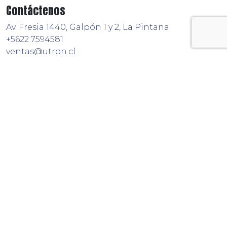
Contáctenos
Av. Fresia 1440, Galpón 1 y 2, La Pintana.
+5622 7594581
ventas@utron.cl