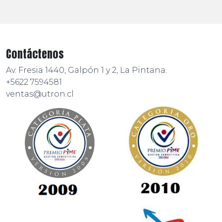
Contáctenos
Av. Fresia 1440, Galpón 1 y 2, La Pintana.
+5622 7594581
ventas@utron.cl