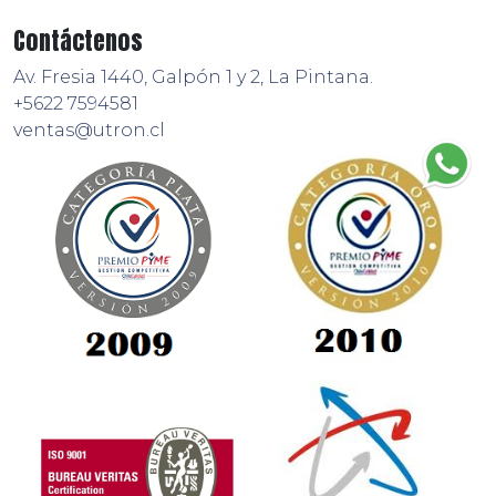
Contáctenos
Av. Fresia 1440, Galpón 1 y 2, La Pintana.
+5622 7594581
ventas@utron.cl