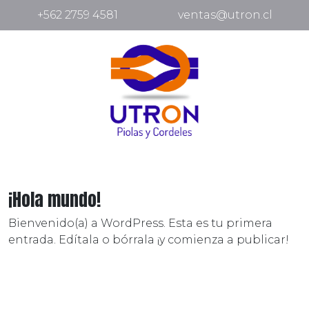
+562 2759 4581
ventas@utron.cl
¡Hola mundo!
Bienvenido(a) a WordPress. Esta es tu primera
entrada. Edítala o bórrala ¡y comienza a publicar!